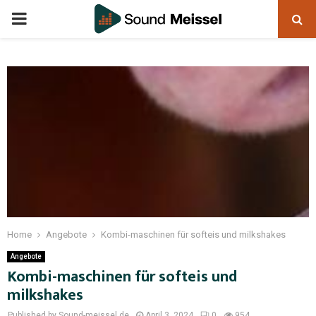
Home
Angebote
Kombi-maschinen für softeis und milkshakes
Angebote
Kombi-maschinen für softeis und
milkshakes
Published by Sound-meissel.de
April 3, 2024
0
954