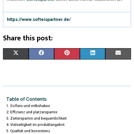
https://www.softeispartner.de/
Share this post:
X
F
P
L
E
(
A
I
I
M
T
C
N
N
A
W
E
T
K
I
I
B
E
E
L
Table of Contents
Softeis und milkshakes
T
O
R
D
Effizienz und platzersparnis
Zeitersparnis und bequemlichkeit
T
O
E
I
Vielseitigkeit im produktangebot
E
K
S
N
Qualität und konsistenz