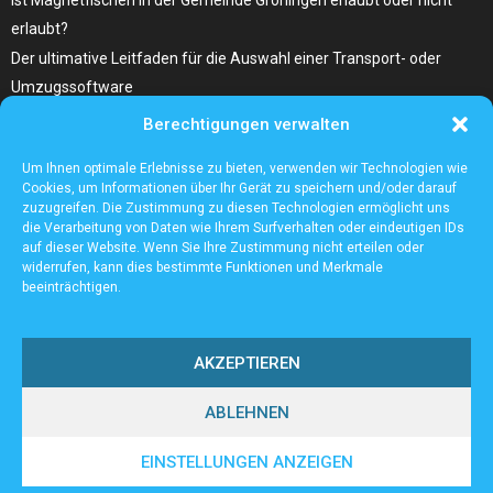
erlaubt?
Der ultimative Leitfaden für die Auswahl einer Transport- oder
Umzugssoftware
Berechtigungen verwalten
Was Sie Über Infrarot Dörrautomat Wissen Sollten
Tolle Fotocollagen selber gestalten
Um Ihnen optimale Erlebnisse zu bieten, verwenden wir Technologien wie
Cookies, um Informationen über Ihr Gerät zu speichern und/oder darauf
zuzugreifen. Die Zustimmung zu diesen Technologien ermöglicht uns
die Verarbeitung von Daten wie Ihrem Surfverhalten oder eindeutigen IDs
auf dieser Website. Wenn Sie Ihre Zustimmung nicht erteilen oder
widerrufen, kann dies bestimmte Funktionen und Merkmale
beeinträchtigen.
AKZEPTIEREN
ABLEHNEN
@2023 - www.Sound-meissel.de. All Right Reserved.
EINSTELLUNGEN ANZEIGEN