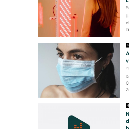
E
P
H
e
I
G
A
v
P
D
Q
Z
G
N
d
b