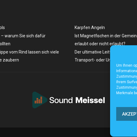
ols
Karpfen Angeln
– warum Sie sich dafür
Ist Magnetfischen in der Gemei
ollten
erlaubt oder nicht erlaubt?
ippe vom Rind lassen sich viele
Der ultimative Leitfaden für die
te zaubern
Transport- oder Umzugssoftwa
Um Ihnen op
Informatione
Zustimmung 
Ihrem Surfve
Zustimmung 
Merkmale be
AKZEP
Home