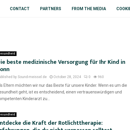
CONTACT
PARTNERS
FROM THE MEDIA
COOKI
esundheid
ie beste medizinische Versorgung für Ihr Kind in
onn
ublished by Sound-meissel.de
October 28, 2024
0
960
ls Eltern möchten wir nur das Beste für unsere Kinder. Wenn es um die
esundheit geht, ist es entscheidend, einen vertrauenswürdigen und
ompetenten Kinderarzt zu...
esundheid
ntdecke die Kraft der Rotlichttherapie: