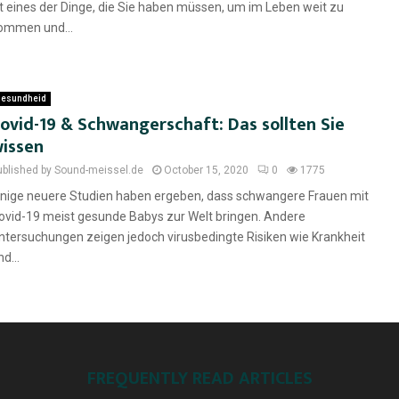
st eines der Dinge, die Sie haben müssen, um im Leben weit zu
ommen und...
esundheid
ovid-19 & Schwangerschaft: Das sollten Sie
issen
ublished by Sound-meissel.de
October 15, 2020
0
1775
inige neuere Studien haben ergeben, dass schwangere Frauen mit
ovid-19 meist gesunde Babys zur Welt bringen. Andere
ntersuchungen zeigen jedoch virusbedingte Risiken wie Krankheit
d...
FREQUENTLY READ ARTICLES