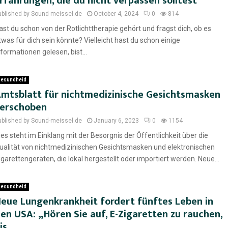
rfahrungen, die du nicht verpassen solltest
ublished by Sound-meissel.de
October 4, 2024
0
814
ast du schon von der Rotlichttherapie gehört und fragst dich, ob es
twas für dich sein könnte? Vielleicht hast du schon einige
nformationen gelesen, bist...
esundheid
mtsblatt für nichtmedizinische Gesichtsmasken
erschoben
ublished by Sound-meissel.de
January 6, 2023
0
1154
ies steht im Einklang mit der Besorgnis der Öffentlichkeit über die
ualität von nichtmedizinischen Gesichtsmasken und elektronischen
igarettengeräten, die lokal hergestellt oder importiert werden. Neue...
esundheid
eue Lungenkrankheit fordert fünftes Leben in
en USA: „Hören Sie auf, E-Zigaretten zu rauchen,
is