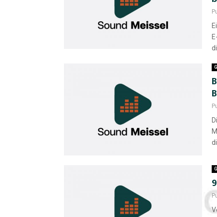
P
E
E
d
G
B
B
P
D
M
d
G
9
P
V