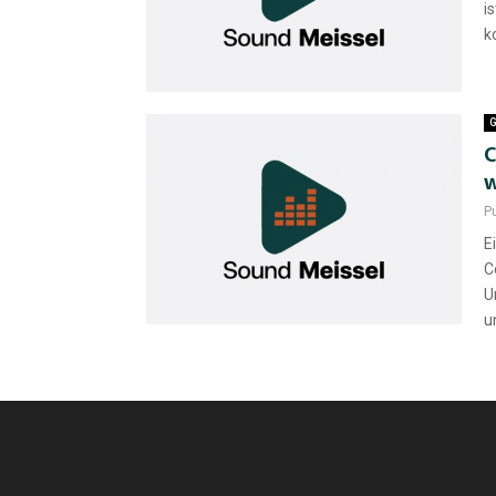
i
k
G
C
w
P
E
C
U
un