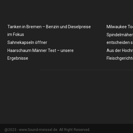
Tanken in Bremen – Benzin und Dieselpreise ​
Milwaukee To
im Fokus
Spindelmäher 
Sahnekapseln öffner
entscheiden s
Haarschaum Männer Test – unsere
Aus der Hochr
Ergebnisse
Fleischgerich
@2023 - www.Sound-meissel.de. All Right Reserved.