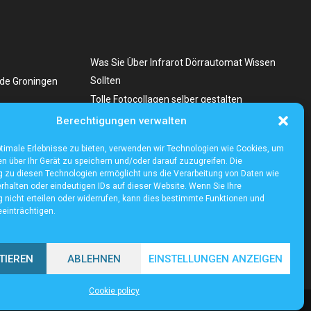
Was Sie Über Infrarot Dörrautomat Wissen
Sollten
nde Groningen
Tolle Fotocollagen selber gestalten
 Auswahl einer
Berechtigungen verwalten
re
timale Erlebnisse zu bieten, verwenden wir Technologien wie Cookies, um
n über Ihr Gerät zu speichern und/oder darauf zuzugreifen. Die
zu diesen Technologien ermöglicht uns die Verarbeitung von Daten wie
rhalten oder eindeutigen IDs auf dieser Website. Wenn Sie Ihre
nicht erteilen oder widerrufen, kann dies bestimmte Funktionen und
einträchtigen.
TIEREN
ABLEHNEN
EINSTELLUNGEN ANZEIGEN
Cookie policy
Cookie policy (EU)
Our authors
Partners
Website index
Contact