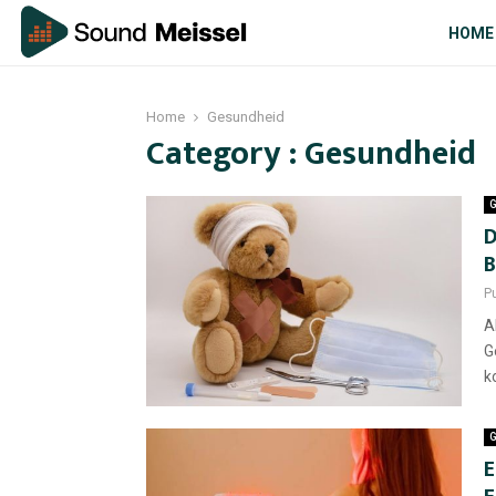
HOME
Home
Gesundheid
Category : Gesundheid
G
D
B
P
A
G
k
G
E