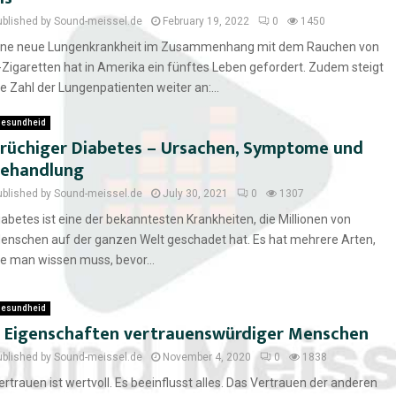
ublished by Sound-meissel.de
February 19, 2022
0
1450
ine neue Lungenkrankheit im Zusammenhang mit dem Rauchen von
-Zigaretten hat in Amerika ein fünftes Leben gefordert. Zudem steigt
ie Zahl der Lungenpatienten weiter an:...
esundheid
rüchiger Diabetes – Ursachen, Symptome und
ehandlung
ublished by Sound-meissel.de
July 30, 2021
0
1307
iabetes ist eine der bekanntesten Krankheiten, die Millionen von
enschen auf der ganzen Welt geschadet hat. Es hat mehrere Arten,
ie man wissen muss, bevor...
esundheid
 Eigenschaften vertrauenswürdiger Menschen
ublished by Sound-meissel.de
November 4, 2020
0
1838
ertrauen ist wertvoll. Es beeinflusst alles. Das Vertrauen der anderen