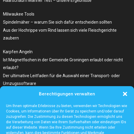
Haarschaum Männer Test – unsere Ergebnisse
Milwaukee Tools
Spindelmäher – warum Sie sich dafür entscheiden sollten
Aus der Hochrippe vom Rind lassen sich viele Fleischgerichte
zaubern
Karpfen Angeln
Ist Magnetfischen in der Gemeinde Groningen erlaubt oder nicht
erlaubt?
Der ultimative Leitfaden für die Auswahl einer Transport- oder
Umzugssoftware
Berechtigungen verwalten
Was Sie Über Infrarot Dörrautomat Wissen Sollten
Tolle Fotocollagen selber gestalten
Um Ihnen optimale Erlebnisse zu bieten, verwenden wir Technologien wie
Cookies, um Informationen über Ihr Gerät zu speichern und/oder darauf
zuzugreifen. Die Zustimmung zu diesen Technologien ermöglicht uns
die Verarbeitung von Daten wie Ihrem Surfverhalten oder eindeutigen IDs
auf dieser Website. Wenn Sie Ihre Zustimmung nicht erteilen oder
widerrufen, kann dies bestimmte Funktionen und Merkmale