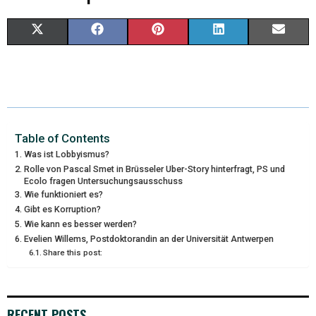
X
F
P
L
E
(
A
I
I
M
T
C
N
N
A
W
E
T
K
I
I
B
E
E
L
Table of Contents
Was ist Lobbyismus?
T
O
R
D
Rolle von Pascal Smet in Brüsseler Uber-Story hinterfragt, PS und
Ecolo fragen Untersuchungsausschuss
T
O
E
I
Wie funktioniert es?
Gibt es Korruption?
E
K
S
N
Wie kann es besser werden?
R
T
Evelien Willems, Postdoktorandin an der Universität Antwerpen
Share this post:
)
RECENT POSTS