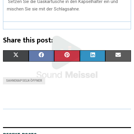
Setzen Sie die Gaskartusche in den Kapselhalter ein und
mischen Sie sie mit der Schlagsahne.
Share this post:
X
F
P
L
E
(
A
I
I
M
T
C
N
N
A
SAHNEKAPSELN ÖFFNER
W
E
T
K
I
I
B
E
E
L
T
O
R
D
T
O
E
I
E
K
S
N