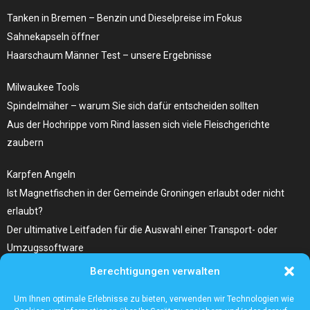
Tanken in Bremen – Benzin und Dieselpreise ​im Fokus
Sahnekapseln öffner
Haarschaum Männer Test – unsere Ergebnisse
Milwaukee Tools
Spindelmäher – warum Sie sich dafür entscheiden sollten
Aus der Hochrippe vom Rind lassen sich viele Fleischgerichte
zaubern
Karpfen Angeln
Ist Magnetfischen in der Gemeinde Groningen erlaubt oder nicht
erlaubt?
Der ultimative Leitfaden für die Auswahl einer Transport- oder
Umzugssoftware
Berechtigungen verwalten
Was Sie Über Infrarot Dörrautomat Wissen Sollten
Tolle Fotocollagen selber gestalten
Um Ihnen optimale Erlebnisse zu bieten, verwenden wir Technologien wie