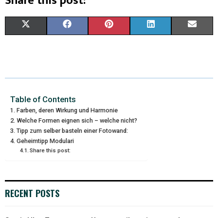
Share this post:
X
F
P
L
E
(
A
I
I
M
T
C
N
N
A
W
E
T
K
I
I
B
E
E
L
Table of Contents
Farben, deren Wirkung und Harmonie
T
O
R
D
Welche Formen eignen sich – welche nicht?
Tipp zum selber basteln einer Fotowand:
T
O
E
I
Geheimtipp Modulari
E
K
S
N
Share this post:
R
T
)
RECENT POSTS