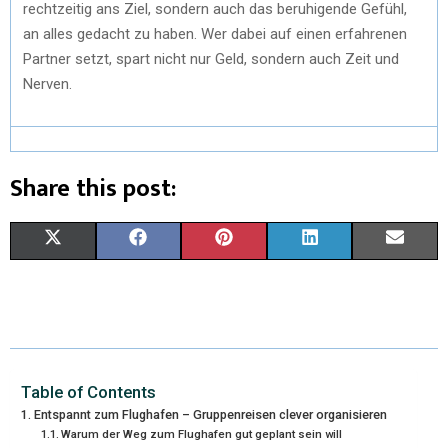
rechtzeitig ans Ziel, sondern auch das beruhigende Gefühl,
an alles gedacht zu haben. Wer dabei auf einen erfahrenen
Partner setzt, spart nicht nur Geld, sondern auch Zeit und
Nerven.
Share this post:
X
F
P
L
E
(
A
I
I
M
T
C
N
N
A
W
E
T
K
I
I
B
E
E
L
Table of Contents
Entspannt zum Flughafen – Gruppenreisen clever organisieren
T
O
R
D
Warum der Weg zum Flughafen gut geplant sein will