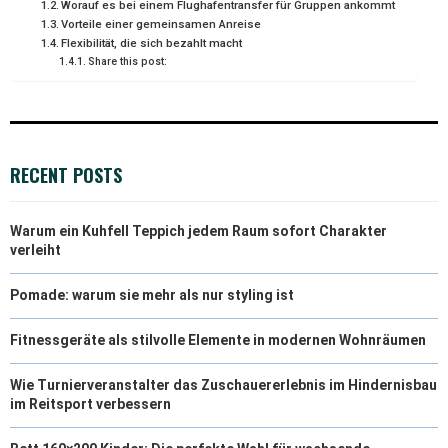
Worauf es bei einem Flughafentransfer für Gruppen ankommt
T
O
E
I
Vorteile einer gemeinsamen Anreise
Flexibilität, die sich bezahlt macht
E
K
S
N
Share this post:
R
T
)
RECENT POSTS
Warum ein Kuhfell Teppich jedem Raum sofort Charakter
verleiht
Pomade: warum sie mehr als nur styling ist
Fitnessgeräte als stilvolle Elemente in modernen Wohnräumen
Wie Turnierveranstalter das Zuschauererlebnis im Hindernisbau
im Reitsport verbessern