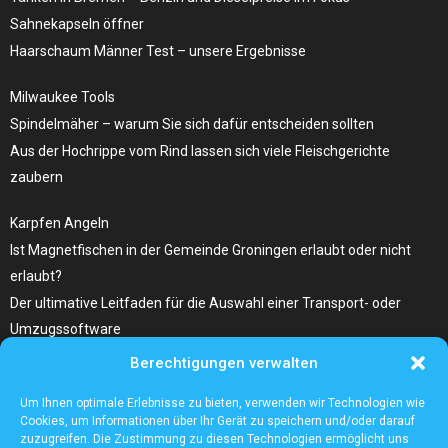
Sahnekapseln öffner
Haarschaum Männer Test – unsere Ergebnisse
Milwaukee Tools
Spindelmäher – warum Sie sich dafür entscheiden sollten
Aus der Hochrippe vom Rind lassen sich viele Fleischgerichte
zaubern
Karpfen Angeln
Ist Magnetfischen in der Gemeinde Groningen erlaubt oder nicht
erlaubt?
Der ultimative Leitfaden für die Auswahl einer Transport- oder
Umzugssoftware
Berechtigungen verwalten
Was Sie Über Infrarot Dörrautomat Wissen Sollten
Tolle Fotocollagen selber gestalten
Um Ihnen optimale Erlebnisse zu bieten, verwenden wir Technologien wie
Cookies, um Informationen über Ihr Gerät zu speichern und/oder darauf
zuzugreifen. Die Zustimmung zu diesen Technologien ermöglicht uns