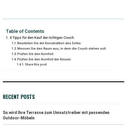
T
C
N
N
A
W
E
T
K
I
I
B
E
E
L
Table of Contents
4 Tipps für den Kauf der richtigen Couch
T
O
R
D
Beurteilen Sie die Konstruktion des Sofas
Messen Sie den Raum aus, in dem die Couch stehen soll
T
O
E
I
Prüfen Sie den Komfort
Prüfen Sie den Komfort der Kissen
E
K
S
N
Share this post:
R
T
)
RECENT POSTS
So wird Ihre Terrasse zum Umsatztreiber mit passenden
Outdoor-Möbeln