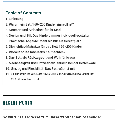
W
E
T
K
I
I
B
E
E
L
Table of Contents
Einleitung
T
O
R
D
Warum ein Bett 160×200 Kinder sinnvoll ist?
Komfort und Sicherheit für Ihr Kind
T
O
E
I
Design und Stil: Das Kinderzimmer individuell gestalten
E
K
S
N
Praktische Aspekte: Mehr als nur ein Schlafplatz
Die richtige Matratze für das Bett 160×200 Kinder
R
T
Worauf sollte man beim Kauf achten?
Das Bett als Rückzugsort und Wohlfühloase
)
Nachhaltigkeit und Umweltbewusstsein bei der Bettenwahl
Umzug und Flexibilität: Das Bett wächst mit
Fazit: Warum ein Bett 160×200 Kinder die beste Wahl ist
Share this post:
RECENT POSTS
So wird Ihre Terrasse zum Umsatztreiber mit passenden