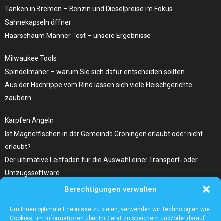
Tanken in Bremen – Benzin und Dieselpreise ​im Fokus
Sahnekapseln öffner
Haarschaum Männer Test – unsere Ergebnisse
Milwaukee Tools
Spindelmäher – warum Sie sich dafür entscheiden sollten
Aus der Hochrippe vom Rind lassen sich viele Fleischgerichte
zaubern
Karpfen Angeln
Ist Magnetfischen in der Gemeinde Groningen erlaubt oder nicht
erlaubt?
Der ultimative Leitfaden für die Auswahl einer Transport- oder
Umzugssoftware
Berechtigungen verwalten
Was Sie Über Infrarot Dörrautomat Wissen Sollten
Tolle Fotocollagen selber gestalten
Um Ihnen optimale Erlebnisse zu bieten, verwenden wir Technologien wie
Cookies, um Informationen über Ihr Gerät zu speichern und/oder darauf