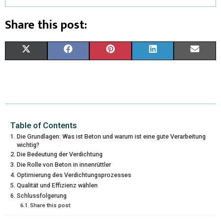
Share this post:
X
F
P
L
E
(
A
I
I
M
T
C
N
N
A
W
E
T
K
I
I
B
E
E
L
Table of Contents
Die Grundlagen: Was ist Beton und warum ist eine gute Verarbeitung
T
O
R
D
wichtig?
Die Bedeutung der Verdichtung
T
O
E
I
Die Rolle von Beton in innenrüttler
Optimierung des Verdichtungsprozesses
E
K
S
N
Qualität und Effizienz wählen
R
T
Schlussfolgerung
Share this post:
)