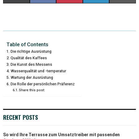
(
A
I
I
M
T
C
N
N
A
W
E
T
K
I
I
B
E
E
L
Table of Contents
Die richtige Ausrüstung
T
O
R
D
Qualität des Kaffees
Die Kunst des Messens
T
O
E
I
Wasserqualität und -temperatur
E
K
S
N
Wartung der Ausrüstung
Die Rolle der persönlichen Präferenz
R
T
Share this post:
)
RECENT POSTS
So wird Ihre Terrasse zum Umsatztreiber mit passenden