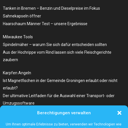
Tanken in Bremen – Benzin und Dieselpreise ​im Fokus
Sahnekapseln öffner
Haarschaum Männer Test – unsere Ergebnisse
Milwaukee Tools
Spindelmäher – warum Sie sich dafür entscheiden sollten
Aus der Hochrippe vom Rind lassen sich viele Fleischgerichte
zaubern
Karpfen Angeln
Ist Magnetfischen in der Gemeinde Groningen erlaubt oder nicht
erlaubt?
Der ultimative Leitfaden für die Auswahl einer Transport- oder
Umzugssoftware
Berechtigungen verwalten
Was Sie Über Infrarot Dörrautomat Wissen Sollten
Tolle Fotocollagen selber gestalten
Um Ihnen optimale Erlebnisse zu bieten, verwenden wir Technologien wie