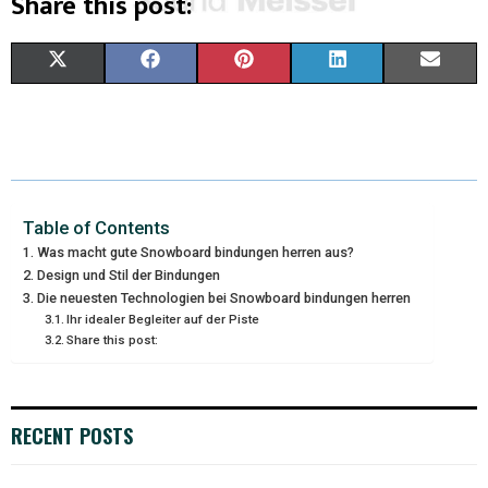
Share this post:
X
F
P
L
E
(
A
I
I
M
T
C
N
N
A
W
E
T
K
I
I
B
E
E
L
Table of Contents
Was macht gute Snowboard bindungen herren aus?
T
O
R
D
Design und Stil der Bindungen
Die neuesten Technologien bei Snowboard bindungen herren
T
O
E
I
Ihr idealer Begleiter auf der Piste
E
K
S
N
Share this post:
R
T
)
RECENT POSTS