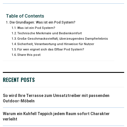
W
E
T
K
I
I
B
E
E
L
Table of Contents
Die Grundlagen: Was ist ein Pod System?
T
O
R
D
Was ist ein Pod System?
Technische Merkmale und Bedienkomfort
T
O
E
I
Große Geschmacksvielfalt, überzeugendes Dampferlebnis
Sicherheit, Verantwortung und Hinweise für Nutzer
E
K
S
N
Für wen eignet sich das Elfbar Pod System?
R
T
Share this post:
)
RECENT POSTS
So wird Ihre Terrasse zum Umsatztreiber mit passenden
Outdoor-Möbeln
Warum ein Kuhfell Teppich jedem Raum sofort Charakter
verleiht