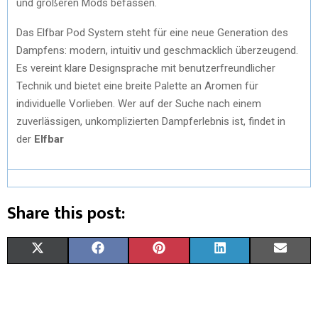
und größeren Mods befassen.
Das Elfbar Pod System steht für eine neue Generation des
Dampfens: modern, intuitiv und geschmacklich überzeugend.
Es vereint klare Designsprache mit benutzerfreundlicher
Technik und bietet eine breite Palette an Aromen für
individuelle Vorlieben. Wer auf der Suche nach einem
zuverlässigen, unkomplizierten Dampferlebnis ist, findet in
der
Elfbar
Share this post:
X
F
P
L
E
(
A
I
I
M
T
C
N
N
A