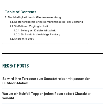
W
E
T
K
I
I
B
E
E
L
Table of Contents
Nachhaltigkeit durch Wiederverwendung
T
O
R
D
Kostenersparnis ohne Kompromisse bei der Leistung
Vielfalt und Zugänglichkeit
T
O
E
I
Beitrag zur Kreislaufwirtschaft
Ein Schritt in die richtige Richtung
E
K
S
N
Share this post:
R
T
)
RECENT POSTS
So wird Ihre Terrasse zum Umsatztreiber mit passenden
Outdoor-Möbeln
Warum ein Kuhfell Teppich jedem Raum sofort Charakter
verleiht